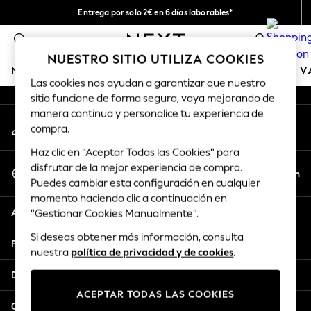
Entrega por solo 2€ en 6 días laborables*
An error occurred on client
Devoluciones fáciles en 28 días*
0
Nuestra redes sociales
NUESTRO SITIO UTILIZA COOKIES
NIÑA
NIÑO
BEBÉ
MUJER
HOMBRE
TIENDA DE 
Las cookies nos ayudan a garantizar que nuestro
sitio funcione de forma segura, vaya mejorando de
GIRLS
manera continua y personalice tu experiencia de
Mi cuenta
New In
compra.
Inicia sesión en tu cuenta
50 - 92cm
Haz clic en "Aceptar Todas las Cookies" para
98 - 110cm
Seleccionar Idioma
disfrutar de la mejor experiencia de compra.
116 - 134cm
Es
En
Puedes cambiar esta configuración en cualquier
Español
140 - 174cm
momento haciendo clic a continuación en
Trending: Top & Short Sets
Ayuda
"Gestionar Cookies Manualmente".
Trending: Clogs
Si deseas obtener más información, consulta
Toy Story
Privacidad y legal
nuestra
política de privacidad y de cookies
.
THE SET
All Clothing
Departamentos
Coats & Jackets
ACEPTAR TODAS LAS COOKIES
Sweatshirts & Hoodies
Otros servicios