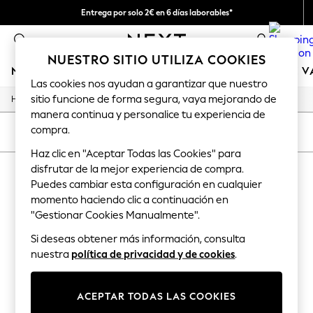
Entrega por solo 2€ en 6 días laborables*
Devoluciones fáciles en 28 días*
0
NUESTRO SITIO UTILIZA COOKIES
NIÑA
NIÑO
BEBÉ
MUJER
HOMBRE
TIENDA DE 
Las cookies nos ayudan a garantizar que nuestro
sitio funcione de forma segura, vaya mejorando de
/
/
/
Home
Mens
Clothing
Jeans
GIRLS
manera continua y personalice tu experiencia de
New In
compra.
50 - 92cm (0 - 24 months)
ORDENAR
FILTRAR
98 - 110cm (3 - 5 years)
Haz clic en "Aceptar Todas las Cookies" para
116 - 134cm (6 - 9 years)
disfrutar de la mejor experiencia de compra.
VAQUEROS DE HOMBRE
140 - 174cm (10 - 15+ years)
Trending: Top & Short Sets
Puedes cambiar esta configuración en cualquier
(0)
Trending: Clogs
momento haciendo clic a continuación en
Toy Story
"Gestionar Cookies Manualmente".
THE SET
We found no results matching your search.
All Clothing
Si deseas obtener más información, consulta
Coats & Jackets
nuestra
política de privacidad y de cookies
.
Sweatshirts & Hoodies
Knitwear
Cardigans
ACEPTAR TODAS LAS COOKIES
Dresses