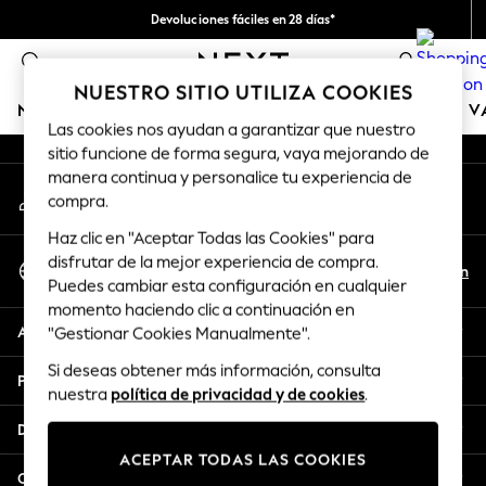
Devoluciones fáciles en 28 días*
An error occurred on client
Nos hacemos cargo de todos los impuestos
0
Nuestra redes sociales
NUESTRO SITIO UTILIZA COOKIES
NIÑA
NIÑO
BEBÉ
MUJER
HOMBRE
TIENDA DE 
Las cookies nos ayudan a garantizar que nuestro
sitio funcione de forma segura, vaya mejorando de
GIRLS
manera continua y personalice tu experiencia de
Mi cuenta
New In
compra.
Inicia sesión en tu cuenta
50 - 92cm
Haz clic en "Aceptar Todas las Cookies" para
98 - 110cm
Seleccionar Idioma
disfrutar de la mejor experiencia de compra.
116 - 134cm
Es
En
Puedes cambiar esta configuración en cualquier
Español
140 - 174cm
momento haciendo clic a continuación en
Trending: Top & Short Sets
Ayuda
"Gestionar Cookies Manualmente".
Trending: Clogs
Si deseas obtener más información, consulta
Toy Story
Privacidad y legal
nuestra
política de privacidad y de cookies
.
THE SET
All Clothing
Departamentos
Coats & Jackets
ACEPTAR TODAS LAS COOKIES
Sweatshirts & Hoodies
Otros servicios