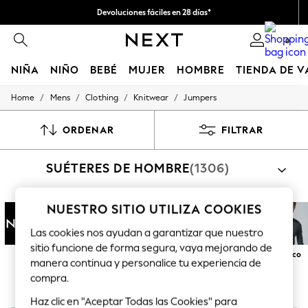
Devoluciones fáciles en 28 días*
Nos hacemos cargo de todos los impuestos
0
NIÑA
NIÑO
BEBÉ
MUJER
HOMBRE
TIENDA DE 
/
/
/
/
Home
Mens
Clothing
Knitwear
Jumpers
GIRLS
New In
50 - 92cm
ORDENAR
FILTRAR
98 - 110cm
116 - 134cm
SUÉTERES DE HOMBRE
(1306)
140 - 174cm
Trending: Top & Short Sets
Trending: Clogs
Toy Story
NUESTRO SITIO UTILIZA COOKIES
THE SET
Las cookies nos ayudan a garantizar que nuestro
All Clothing
Coats & Jackets
sitio funcione de forma segura, vaya mejorando de
Next
Superdry
Barbour
Cuello
Jersey con
De pico
Sweatshirts & Hoodies
manera continua y personalice tu experiencia de
redondo
cremallera en
Knitwear
compra.
el cuello
Cardigans
Dresses
Haz clic en "Aceptar Todas las Cookies" para