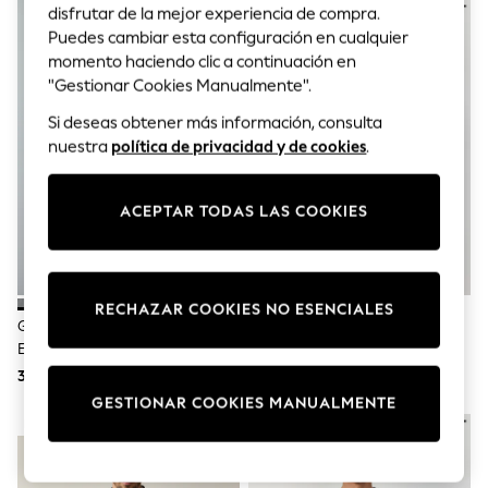
Sets & Outfits
disfrutar de la mejor experiencia de compra.
Tops
Puedes cambiar esta configuración en cualquier
T-Shirts
momento haciendo clic a continuación en
Nightwear & Pyjamas
"Gestionar Cookies Manualmente".
Trousers & Leggings
Bodysuits & Vests
Si deseas obtener más información, consulta
Shirts & Blouses
nuestra
política de privacidad y de cookies
.
Swimwear
Shorts & Skirts
Babygrows & Sleepsuits
ACEPTAR TODAS LAS COOKIES
Jeans
Jumpsuits & Playsuits
All Holiday Shop
Tops
Dresses
RECHAZAR COOKIES NO ESENCIALES
Shorts
Gris - Suéter Oxford De Corte
Negro - Cuello De Pico - Suéter
Skirts
Estándar Texturizado Con Falso
De Corte Estándar Y Rico En
Sandals & Sliders
Efecto Camisa
Algodón
36 €
26 €
Rash Vests
Sun Safe Swimwear
GESTIONAR COOKIES MANUALMENTE
Sun Hats & Caps
NOVEDADES
Shop All Footwear
New In
Trainers & Pumps