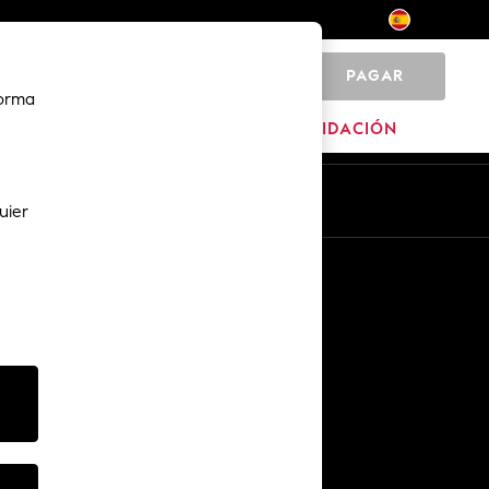
PAGAR
0
forma
MARCAS
LIQUIDACIÓN
Es
En
uier
Otros servicios
Medios y prensa
The Company
Empleo en NEXT