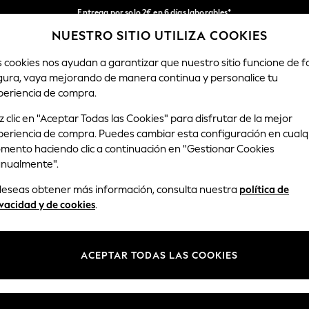
Entrega por solo 2€ en 6 días laborables*
NUESTRO SITIO UTILIZA COOKIES
Devoluciones fáciles en 28 días*
Nuestra redes sociales
s cookies nos ayudan a garantizar que nuestro sitio funcione de 
gura, vaya mejorando de manera continua y personalice tu
MUJER
HOMBRE
HOGAR
periencia de compra.
 clic en "Aceptar Todas las Cookies" para disfrutar de la mejor
Seleccionar Idioma
periencia de compra. Puedes cambiar esta configuración en cualq
Español
mento haciendo clic a continuación en "Gestionar Cookies
nualmente".
y legal
Departamentos
 deseas obtener más información, consulta nuestra
política de
Privacidad y Cookies
Mujer
vacidad y de cookies
.
ondiciones
Hombre
anualmente las cookies
Niño
ACEPTAR TODAS LAS COOKIES
opiniones y valoraciones de
Niña
Hogar
Bebé