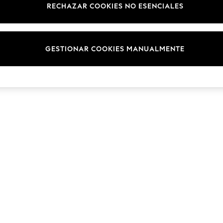
RECHAZAR COOKIES NO ESENCIALES
Marcas
© 2026 NEXT. Todos los derechos reservados.
GESTIONAR COOKIES MANUALMENTE