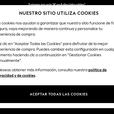
Entrega por solo 2€ en 6 días laborables*
NUESTRO SITIO UTILIZA COOKIES
Devoluciones fáciles en 28 días*
Nuestra redes sociales
s cookies nos ayudan a garantizar que nuestro sitio funcione de 
gura, vaya mejorando de manera continua y personalice tu
HOMBRE
TIENDA DE VACACIONES
periencia de compra.
 clic en "Aceptar Todas las Cookies" para disfrutar de la mejor
Seleccionar Idioma
periencia de compra. Puedes cambiar esta configuración en cualq
Español
mento haciendo clic a continuación en "Gestionar Cookies
nualmente".
y legal
Departamentos
 deseas obtener más información, consulta nuestra
política de
Privacidad y Cookies
Mujer
vacidad y de cookies
.
ondiciones
Hombre
anualmente las cookies
Niño
ACEPTAR TODAS LAS COOKIES
opiniones y valoraciones de
Niña
Hogar
Bebé