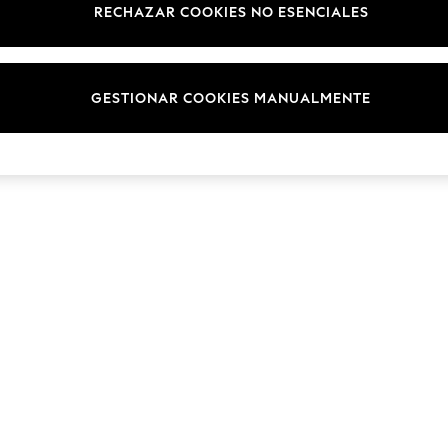
RECHAZAR COOKIES NO ESENCIALES
Marcas
© 2026 NEXT. Todos los derechos reservados.
GESTIONAR COOKIES MANUALMENTE