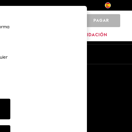
PAGAR
0
forma
HOGAR
MARCAS
LIQUIDACIÓN
Es
En
uier
Otros servicios
Medios y prensa
The Company
Empleo en NEXT