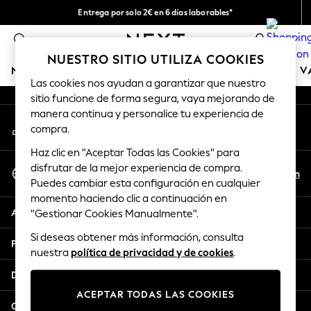
Entrega por solo 2€ en 6 días laborables*
An error occurred on client
Devoluciones fáciles en 28 días*
0
Nuestra redes sociales
NUESTRO SITIO UTILIZA COOKIES
NIÑA
NIÑO
BEBÉ
MUJER
HOMBRE
TIENDA DE 
Las cookies nos ayudan a garantizar que nuestro
sitio funcione de forma segura, vaya mejorando de
GIRLS
manera continua y personalice tu experiencia de
Mi cuenta
New In
compra.
Inicia sesión en tu cuenta
50 - 92cm (0 - 24 months)
Haz clic en "Aceptar Todas las Cookies" para
98 - 110cm (3 - 5 years)
Seleccionar Idioma
disfrutar de la mejor experiencia de compra.
116 - 134cm (6 - 9 years)
Es
En
Puedes cambiar esta configuración en cualquier
Español
140 - 174cm (10 - 15+ years)
momento haciendo clic a continuación en
Trending: Top & Short Sets
Ayuda
"Gestionar Cookies Manualmente".
Trending: Clogs
Si deseas obtener más información, consulta
Toy Story
Privacidad y legal
nuestra
política de privacidad y de cookies
.
THE SET
All Clothing
Departamentos
Coats & Jackets
ACEPTAR TODAS LAS COOKIES
Sweatshirts & Hoodies
Otros servicios