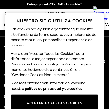
Entrega por solo 2€ en 6 días laborables*
An error occurred on client
Devoluciones fáciles en 28 días*
0
Nuestra redes sociales
NUESTRO SITIO UTILIZA COOKIES
NIÑA
NIÑO
BEBÉ
MUJER
HOMBRE
TIENDA DE 
Las cookies nos ayudan a garantizar que nuestro
sitio funcione de forma segura, vaya mejorando de
GIRLS
manera continua y personalice tu experiencia de
Mi cuenta
New In
compra.
Inicia sesión en tu cuenta
50 - 92cm (0 - 24 months)
Haz clic en "Aceptar Todas las Cookies" para
98 - 110cm (3 - 5 years)
Seleccionar Idioma
disfrutar de la mejor experiencia de compra.
116 - 134cm (6 - 9 years)
Es
En
Puedes cambiar esta configuración en cualquier
Español
140 - 174cm (10 - 15+ years)
momento haciendo clic a continuación en
Trending: Top & Short Sets
Ayuda
"Gestionar Cookies Manualmente".
Trending: Clogs
Si deseas obtener más información, consulta
Toy Story
Privacidad y legal
nuestra
política de privacidad y de cookies
.
THE SET
All Clothing
Departamentos
Coats & Jackets
ACEPTAR TODAS LAS COOKIES
Sweatshirts & Hoodies
Otros servicios