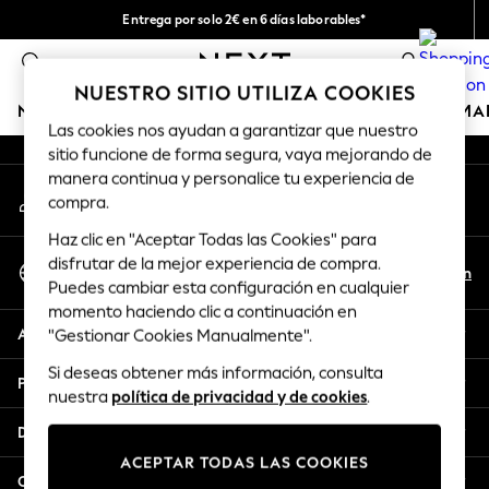
Entrega por solo 2€ en 6 días laborables*
An error occurred on client
Devoluciones fáciles en 28 días*
0
Nuestra redes sociales
NUESTRO SITIO UTILIZA COOKIES
NIÑA
NIÑO
BEBÉ
MUJER
HOMBRE
HOGAR
MA
Las cookies nos ayudan a garantizar que nuestro
sitio funcione de forma segura, vaya mejorando de
GIRLS
manera continua y personalice tu experiencia de
Mi cuenta
New In
compra.
Inicia sesión en tu cuenta
50 - 92cm (0 - 24 months)
Haz clic en "Aceptar Todas las Cookies" para
98 - 110cm (3 - 5 years)
Seleccionar Idioma
disfrutar de la mejor experiencia de compra.
116 - 134cm (6 - 9 years)
Es
En
Puedes cambiar esta configuración en cualquier
Español
140 - 174cm (10 - 15+ years)
momento haciendo clic a continuación en
Trending: Top & Short Sets
Ayuda
"Gestionar Cookies Manualmente".
Trending: Clogs
Si deseas obtener más información, consulta
Toy Story
Privacidad y legal
nuestra
política de privacidad y de cookies
.
THE SET
All Clothing
Departamentos
Coats & Jackets
ACEPTAR TODAS LAS COOKIES
Sweatshirts & Hoodies
Otros servicios