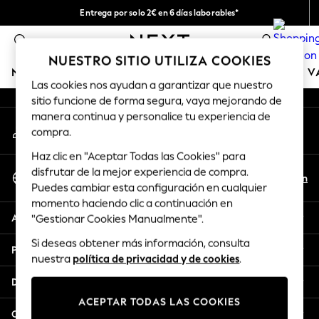
Entrega por solo 2€ en 6 días laborables*
An error occurred on client
Devoluciones fáciles en 28 días*
0
Nuestra redes sociales
NUESTRO SITIO UTILIZA COOKIES
NIÑA
NIÑO
BEBÉ
MUJER
HOMBRE
TIENDA DE 
Las cookies nos ayudan a garantizar que nuestro
sitio funcione de forma segura, vaya mejorando de
GIRLS
manera continua y personalice tu experiencia de
Mi cuenta
New In
compra.
Inicia sesión en tu cuenta
50 - 92cm
Haz clic en "Aceptar Todas las Cookies" para
98 - 110cm
Seleccionar Idioma
disfrutar de la mejor experiencia de compra.
116 - 134cm
Es
En
Puedes cambiar esta configuración en cualquier
Español
140 - 174cm
momento haciendo clic a continuación en
Trending: Top & Short Sets
Ayuda
"Gestionar Cookies Manualmente".
Trending: Clogs
Si deseas obtener más información, consulta
Toy Story
Privacidad y legal
nuestra
política de privacidad y de cookies
.
THE SET
All Clothing
Departamentos
Coats & Jackets
ACEPTAR TODAS LAS COOKIES
Sweatshirts & Hoodies
Otros servicios