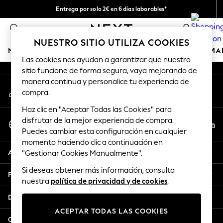
Entrega por solo 2€ en 6 días laborables*
An error occurred on client
Devoluciones fáciles en 28 días*
0
Nuestra redes sociales
NUESTRO SITIO UTILIZA COOKIES
NIÑA
NIÑO
BEBÉ
MUJER
HOMBRE
HOGAR
MA
Las cookies nos ayudan a garantizar que nuestro
sitio funcione de forma segura, vaya mejorando de
GIRLS
manera continua y personalice tu experiencia de
Mi cuenta
New In
compra.
Inicia sesión en tu cuenta
50 - 92cm (0 - 24 months)
Haz clic en "Aceptar Todas las Cookies" para
98 - 110cm (3 - 5 years)
Seleccionar Idioma
disfrutar de la mejor experiencia de compra.
116 - 134cm (6 - 9 years)
Es
En
Puedes cambiar esta configuración en cualquier
Español
140 - 174cm (10 - 15+ years)
momento haciendo clic a continuación en
Trending: Top & Short Sets
Ayuda
"Gestionar Cookies Manualmente".
Trending: Clogs
Si deseas obtener más información, consulta
Toy Story
Privacidad y legal
nuestra
política de privacidad y de cookies
.
THE SET
All Clothing
Departamentos
Coats & Jackets
ACEPTAR TODAS LAS COOKIES
Sweatshirts & Hoodies
Otros servicios