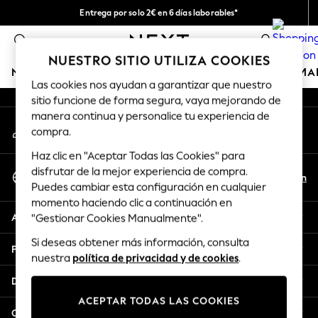
Entrega por solo 2€ en 6 días laborables*
An error occurred on client
Devoluciones fáciles en 28 días*
0
Nuestra redes sociales
NUESTRO SITIO UTILIZA COOKIES
NIÑA
NIÑO
BEBÉ
MUJER
HOMBRE
HOGAR
MA
Las cookies nos ayudan a garantizar que nuestro
sitio funcione de forma segura, vaya mejorando de
GIRLS
manera continua y personalice tu experiencia de
Mi cuenta
New In
compra.
Inicia sesión en tu cuenta
50 - 92cm (0 - 24 months)
Haz clic en "Aceptar Todas las Cookies" para
98 - 110cm (3 - 5 years)
Seleccionar Idioma
disfrutar de la mejor experiencia de compra.
116 - 134cm (6 - 9 years)
Es
En
Puedes cambiar esta configuración en cualquier
Español
140 - 174cm (10 - 15+ years)
momento haciendo clic a continuación en
Trending: Top & Short Sets
Ayuda
"Gestionar Cookies Manualmente".
Trending: Clogs
Si deseas obtener más información, consulta
Toy Story
Privacidad y legal
nuestra
política de privacidad y de cookies
.
THE SET
All Clothing
Departamentos
Coats & Jackets
ACEPTAR TODAS LAS COOKIES
Sweatshirts & Hoodies
Otros servicios