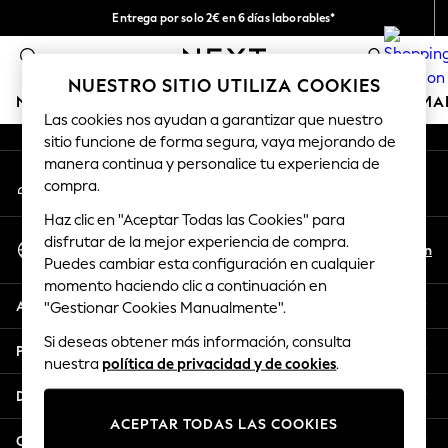
Entrega por solo 2€ en 6 días laborables*
An error occurred on client
Devoluciones fáciles en 28 días*
0
Nuestra redes sociales
NUESTRO SITIO UTILIZA COOKIES
NIÑA
NIÑO
BEBÉ
MUJER
HOMBRE
HOGAR
MA
Las cookies nos ayudan a garantizar que nuestro
sitio funcione de forma segura, vaya mejorando de
GIRLS
manera continua y personalice tu experiencia de
Mi cuenta
New In
compra.
Inicia sesión en tu cuenta
50 - 92cm (0 - 24 months)
Haz clic en "Aceptar Todas las Cookies" para
98 - 110cm (3 - 5 years)
Seleccionar Idioma
disfrutar de la mejor experiencia de compra.
116 - 134cm (6 - 9 years)
Es
En
Puedes cambiar esta configuración en cualquier
Español
140 - 174cm (10 - 15+ years)
momento haciendo clic a continuación en
Trending: Top & Short Sets
Ayuda
"Gestionar Cookies Manualmente".
Trending: Clogs
Si deseas obtener más información, consulta
Toy Story
Privacidad y legal
nuestra
política de privacidad y de cookies
.
THE SET
All Clothing
Departamentos
Coats & Jackets
ACEPTAR TODAS LAS COOKIES
Sweatshirts & Hoodies
Otros servicios