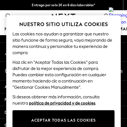
Entrega por solo 2€ en 6 días laborables*
An error occurred on client
Devoluciones fáciles en 28 días*
0
Nuestra redes sociales
NUESTRO SITIO UTILIZA COOKIES
NIÑA
NIÑO
BEBÉ
MUJER
HOMBRE
HOGAR
MA
Las cookies nos ayudan a garantizar que nuestro
sitio funcione de forma segura, vaya mejorando de
GIRLS
manera continua y personalice tu experiencia de
Mi cuenta
New In
compra.
Inicia sesión en tu cuenta
50 - 92cm (0 - 24 months)
Haz clic en "Aceptar Todas las Cookies" para
98 - 110cm (3 - 5 years)
Seleccionar Idioma
disfrutar de la mejor experiencia de compra.
116 - 134cm (6 - 9 years)
Es
En
Puedes cambiar esta configuración en cualquier
Español
140 - 174cm (10 - 15+ years)
momento haciendo clic a continuación en
Trending: Top & Short Sets
Ayuda
"Gestionar Cookies Manualmente".
Trending: Clogs
Si deseas obtener más información, consulta
Toy Story
Privacidad y legal
nuestra
política de privacidad y de cookies
.
THE SET
All Clothing
Departamentos
Coats & Jackets
ACEPTAR TODAS LAS COOKIES
Sweatshirts & Hoodies
Otros servicios