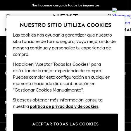
Nos hacemos cargo de todos los impuestos
An error occurred on client
Entrega por solo 2€ en 6 días laborables*
0
Nuestra redes sociales
NUESTRO SITIO UTILIZA COOKIES
NIÑA
NIÑO
BEBÉ
MUJER
HOMBRE
HOGAR
MA
Las cookies nos ayudan a garantizar que nuestro
sitio funcione de forma segura, vaya mejorando de
GIRLS
manera continua y personalice tu experiencia de
Mi cuenta
New In
compra.
Inicia sesión en tu cuenta
50 - 92cm (0 - 24 months)
Haz clic en "Aceptar Todas las Cookies" para
98 - 110cm (3 - 5 years)
Seleccionar Idioma
disfrutar de la mejor experiencia de compra.
116 - 134cm (6 - 9 years)
Es
En
Puedes cambiar esta configuración en cualquier
Español
140 - 174cm (10 - 15+ years)
momento haciendo clic a continuación en
Trending: Top & Short Sets
Ayuda
"Gestionar Cookies Manualmente".
Trending: Clogs
Si deseas obtener más información, consulta
Toy Story
Privacidad y legal
nuestra
política de privacidad y de cookies
.
THE SET
All Clothing
Departamentos
Coats & Jackets
ACEPTAR TODAS LAS COOKIES
Sweatshirts & Hoodies
Otros servicios