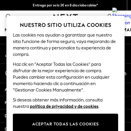
Entrega por solo 2€ en 6 días laborables*
An error occurred on client
Devoluciones fáciles en 28 días*
0
Nuestra redes sociales
NUESTRO SITIO UTILIZA COOKIES
NIÑA
NIÑO
BEBÉ
MUJER
HOMBRE
HOGAR
MA
Las cookies nos ayudan a garantizar que nuestro
sitio funcione de forma segura, vaya mejorando de
GIRLS
manera continua y personalice tu experiencia de
Mi cuenta
New In
compra.
Inicia sesión en tu cuenta
50 - 92cm (0 - 24 months)
Haz clic en "Aceptar Todas las Cookies" para
98 - 110cm (3 - 5 years)
Seleccionar Idioma
disfrutar de la mejor experiencia de compra.
116 - 134cm (6 - 9 years)
Es
En
Puedes cambiar esta configuración en cualquier
Español
140 - 174cm (10 - 15+ years)
momento haciendo clic a continuación en
Trending: Top & Short Sets
Ayuda
"Gestionar Cookies Manualmente".
Trending: Clogs
Si deseas obtener más información, consulta
Toy Story
Privacidad y legal
nuestra
política de privacidad y de cookies
.
THE SET
All Clothing
Departamentos
Coats & Jackets
ACEPTAR TODAS LAS COOKIES
Sweatshirts & Hoodies
Otros servicios