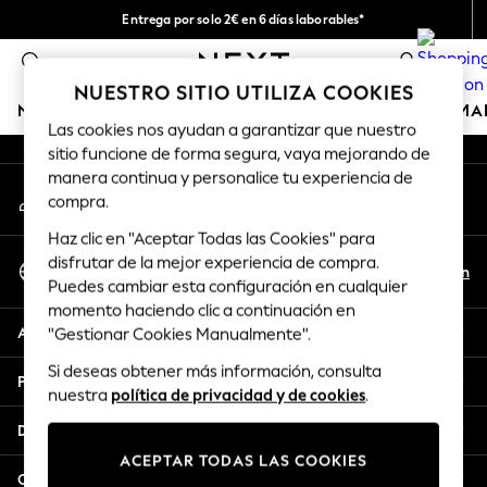
Entrega por solo 2€ en 6 días laborables*
An error occurred on client
Devoluciones fáciles en 28 días*
0
Nuestra redes sociales
NUESTRO SITIO UTILIZA COOKIES
NIÑA
NIÑO
BEBÉ
MUJER
HOMBRE
HOGAR
MA
Las cookies nos ayudan a garantizar que nuestro
sitio funcione de forma segura, vaya mejorando de
GIRLS
manera continua y personalice tu experiencia de
Mi cuenta
New In
compra.
Inicia sesión en tu cuenta
50 - 92cm (0 - 24 months)
Haz clic en "Aceptar Todas las Cookies" para
98 - 110cm (3 - 5 years)
Seleccionar Idioma
disfrutar de la mejor experiencia de compra.
116 - 134cm (6 - 9 years)
Es
En
Puedes cambiar esta configuración en cualquier
Español
140 - 174cm (10 - 15+ years)
momento haciendo clic a continuación en
Trending: Top & Short Sets
Ayuda
"Gestionar Cookies Manualmente".
Trending: Clogs
Si deseas obtener más información, consulta
Toy Story
Privacidad y legal
nuestra
política de privacidad y de cookies
.
THE SET
All Clothing
Departamentos
Coats & Jackets
ACEPTAR TODAS LAS COOKIES
Sweatshirts & Hoodies
Otros servicios