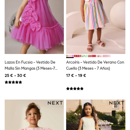
Dresses
Shoes
Cardigans
Skirts
New In
Nighties
Pyjamas
Robes
Sleepsuits
Blanket Hoodies
All Bags & Accessories
New In
Lazos En Fucsia - Vestido De
Arcoíris - Vestido De Verano Con
Bags
Malla Sin Mangas (3 Meses-7
Cuello (3 Meses - 7 Años)
Denim Jackets
Años)
25 € - 30 €
17 € - 19 €
Raincoats
Waterproof
Shackets
Puddlesuits
Pramsuits
Gilets
Fleeces
Teddy Borg
Puffers
Snowsuits