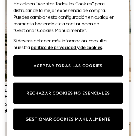
Sets & Outfits
Haz clic en "Aceptar Todas las Cookies" para
Tops
disfrutar de la mejor experiencia de compra.
T-Shirts
Puedes cambiar esta configuración en cualquier
Nightwear & Pyjamas
momento haciendo clic a continuación en
Trousers & Leggings
Bodysuits & Vests
"Gestionar Cookies Manualmente".
Shirts & Blouses
Si deseas obtener más información, consulta
Swimwear
nuestra
política de privacidad y de cookies
.
Shorts & Skirts
Babygrows & Sleepsuits
Jeans
Jumpsuits & Playsuits
ACEPTAR TODAS LAS COOKIES
All Holiday Shop
Tops
Dresses
Shorts
Blanco - Vestido De Niña De
Azul - Vestido Maxi Plisado Con
RECHAZAR COOKIES NO ESENCIALES
Skirts
Flores Con Lazo (3 Meses - 16
Cuello Halter Para Ocasiones
Sandals & Sliders
Años)
Especiales De Lipsy (5-16 Años)
54 € - 65 €
71 € - 82 €
Rash Vests
Sun Safe Swimwear
Sun Hats & Caps
GESTIONAR COOKIES MANUALMENTE
Shop All Footwear
New In
Trainers & Pumps