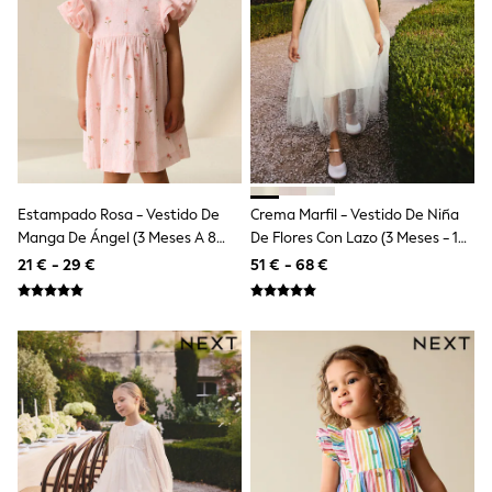
Shop all
Lilo & Stitch
Bluey
Disney
Peppa Pig
All Girls Sportwear
New In
Trainers
Hoodies & Sweatshirts
T-Shirts & Vests
Estampado Rosa - Vestido De
Crema Marfil - Vestido De Niña
Leggings
Manga De Ángel (3 Meses A 8
De Flores Con Lazo (3 Meses - 16
Swim
Años)
Años)
Nike
21 € - 29 €
51 € - 68 €
adidas
All Girls Brands
Nike
adidas
Smiggle
Lipsy Girl
River Island
Boden
Joules
Frugi
Baker by Ted Baker