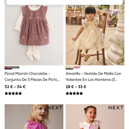
Pram Shoes
School Shoes
Slippers
Boots
Wellies
Wide Fit
Shop All
Dresses
Trousers
Underwear
Socks & Tights
Shirts & Polos
Shirts
Floral Marrón Chocolate -
Amarillo - Vestido De Malla Con
Polo Shirts
Conjunto De 3 Piezas De Pichi,
Volantes En Los Hombros (3
Knitwear & Jumpers
Sweatshirts
Bodi Y Medias Para Bebé
Meses-7 Años)
32 € - 34 €
28 € - 33 €
Cardigans
(0meses-2años)
Sports & Swimwear
Coats & Jackets
School Bags
All Occasionwear
All Partywear
Wedding