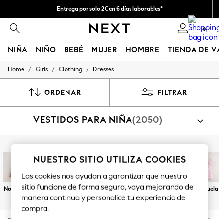
Entrega por solo 2€ en 6 días laborables*
Devoluciones fáciles en 28 días*
0
NIÑA
NIÑO
BEBÉ
MUJER
HOMBRE
TIENDA DE 
/
/
/
Home
Girls
Clothing
Dresses
GIRLS
New In
50 - 92cm
ORDENAR
FILTRAR
98 - 110cm
116 - 134cm
VESTIDOS PARA NIÑA
(2050)
140 - 174cm
Trending: Top & Short Sets
Trending: Clogs
Toy Story
Compra por categoría
THE SET
NUESTRO SITIO UTILIZA COOKIES
Vestidos
Conjuntos Con Vestidos
All Clothing
Coats & Jackets
Las cookies nos ayudan a garantizar que nuestro
Sweatshirts & Hoodies
sitio funcione de forma segura, vaya mejorando de
Novedades
Vestidos de
Chica con
Malla de tul
Vestir
Lentejuela
Knitwear
manera continua y personalice tu experiencia de
verano
flores
Cardigans
compra.
Dresses