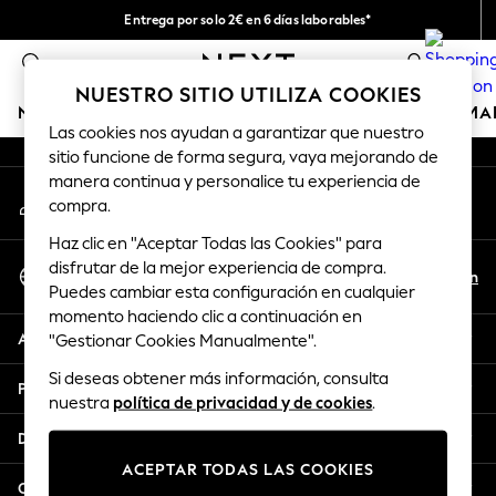
Entrega por solo 2€ en 6 días laborables*
An error occurred on client
Devoluciones fáciles en 28 días*
0
Nuestra redes sociales
NUESTRO SITIO UTILIZA COOKIES
NIÑA
NIÑO
BEBÉ
MUJER
HOMBRE
HOGAR
MA
Las cookies nos ayudan a garantizar que nuestro
sitio funcione de forma segura, vaya mejorando de
GIRLS
manera continua y personalice tu experiencia de
Mi cuenta
New In
compra.
Inicia sesión en tu cuenta
50 - 92cm (0 - 24 months)
Haz clic en "Aceptar Todas las Cookies" para
98 - 110cm (3 - 5 years)
Seleccionar Idioma
disfrutar de la mejor experiencia de compra.
116 - 134cm (6 - 9 years)
Es
En
Puedes cambiar esta configuración en cualquier
Español
140 - 174cm (10 - 15+ years)
momento haciendo clic a continuación en
Trending: Top & Short Sets
Ayuda
"Gestionar Cookies Manualmente".
Trending: Clogs
Si deseas obtener más información, consulta
Toy Story
Privacidad y legal
nuestra
política de privacidad y de cookies
.
THE SET
All Clothing
Departamentos
Coats & Jackets
ACEPTAR TODAS LAS COOKIES
Sweatshirts & Hoodies
Otros servicios