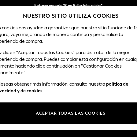
Entrega por solo 2€ en 6 días laborables*
NUESTRO SITIO UTILIZA COOKIES
Devoluciones fáciles en 28 días*
Nuestra redes sociales
s cookies nos ayudan a garantizar que nuestro sitio funcione de 
gura, vaya mejorando de manera continua y personalice tu
MUJER
HOMBRE
HOGAR
periencia de compra.
 clic en "Aceptar Todas las Cookies" para disfrutar de la mejor
Seleccionar Idioma
periencia de compra. Puedes cambiar esta configuración en cualq
Español
mento haciendo clic a continuación en "Gestionar Cookies
nualmente".
y legal
Departamentos
 deseas obtener más información, consulta nuestra
política de
Privacidad y Cookies
Mujer
vacidad y de cookies
.
ondiciones
Hombre
anualmente las cookies
Niño
ACEPTAR TODAS LAS COOKIES
opiniones y valoraciones de
Niña
Hogar
Bebé