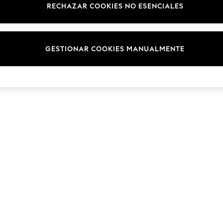
RECHAZAR COOKIES NO ESENCIALES
Marcas
© 2026 NEXT. Todos los derechos reservados.
GESTIONAR COOKIES MANUALMENTE