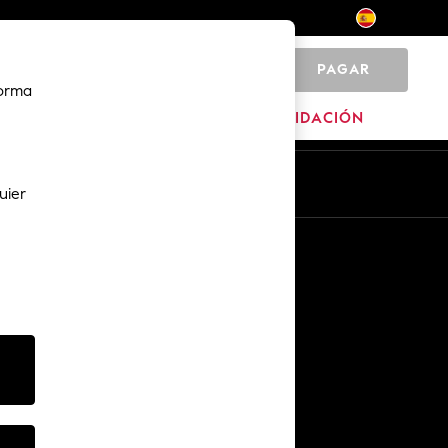
PAGAR
0
forma
MARCAS
LIQUIDACIÓN
Es
En
uier
Otros servicios
Medios y prensa
The Company
Empleo en NEXT