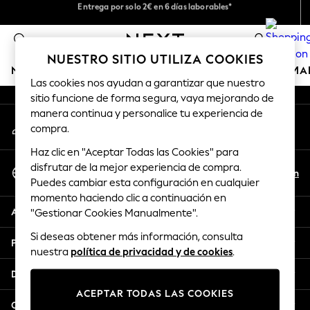
Entrega por solo 2€ en 6 días laborables*
Nos hacemos cargo de todos los impuestos
An error occurred on client
Devoluciones fáciles en 28 días*
0
Nuestra redes sociales
NUESTRO SITIO UTILIZA COOKIES
NIÑA
NIÑO
BEBÉ
MUJER
HOMBRE
HOGAR
MA
Las cookies nos ayudan a garantizar que nuestro
sitio funcione de forma segura, vaya mejorando de
GIRLS
manera continua y personalice tu experiencia de
Mi cuenta
New In
compra.
Inicia sesión en tu cuenta
50 - 92cm (0 - 24 months)
Haz clic en "Aceptar Todas las Cookies" para
98 - 110cm (3 - 5 years)
Seleccionar Idioma
disfrutar de la mejor experiencia de compra.
116 - 134cm (6 - 9 years)
Es
En
Puedes cambiar esta configuración en cualquier
Español
140 - 174cm (10 - 15+ years)
momento haciendo clic a continuación en
Trending: Top & Short Sets
Ayuda
"Gestionar Cookies Manualmente".
Trending: Clogs
Si deseas obtener más información, consulta
Toy Story
Privacidad y legal
nuestra
política de privacidad y de cookies
.
THE SET
All Clothing
Departamentos
Coats & Jackets
ACEPTAR TODAS LAS COOKIES
Sweatshirts & Hoodies
Otros servicios