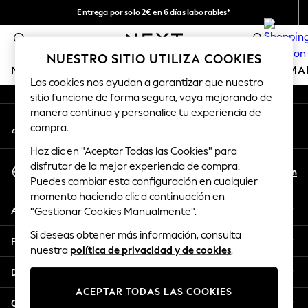
Entrega por solo 2€ en 6 días laborables*
An error occurred on client
Devoluciones fáciles en 28 días*
0
Nuestra redes sociales
NUESTRO SITIO UTILIZA COOKIES
NIÑA
NIÑO
BEBÉ
MUJER
HOMBRE
HOGAR
MA
Las cookies nos ayudan a garantizar que nuestro
sitio funcione de forma segura, vaya mejorando de
GIRLS
manera continua y personalice tu experiencia de
Mi cuenta
New In
compra.
Inicia sesión en tu cuenta
50 - 92cm (0 - 24 months)
Haz clic en "Aceptar Todas las Cookies" para
98 - 110cm (3 - 5 years)
Seleccionar Idioma
disfrutar de la mejor experiencia de compra.
116 - 134cm (6 - 9 years)
Es
En
Puedes cambiar esta configuración en cualquier
Español
140 - 174cm (10 - 15+ years)
momento haciendo clic a continuación en
Trending: Top & Short Sets
Ayuda
"Gestionar Cookies Manualmente".
Trending: Clogs
Si deseas obtener más información, consulta
Toy Story
Privacidad y legal
nuestra
política de privacidad y de cookies
.
THE SET
All Clothing
Departamentos
Coats & Jackets
ACEPTAR TODAS LAS COOKIES
Sweatshirts & Hoodies
Otros servicios