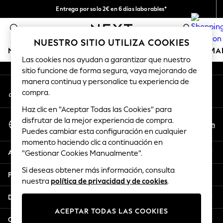
Entrega por solo 2€ en 6 días laborables*
An error occurred on client
Devoluciones fáciles en 28 días*
0
Nuestra redes sociales
NUESTRO SITIO UTILIZA COOKIES
NIÑA
NIÑO
BEBÉ
MUJER
HOMBRE
HOGAR
MA
Las cookies nos ayudan a garantizar que nuestro
sitio funcione de forma segura, vaya mejorando de
GIRLS
manera continua y personalice tu experiencia de
Mi cuenta
New In
compra.
Inicia sesión en tu cuenta
50 - 92cm (0 - 24 months)
Haz clic en "Aceptar Todas las Cookies" para
98 - 110cm (3 - 5 years)
Seleccionar Idioma
disfrutar de la mejor experiencia de compra.
116 - 134cm (6 - 9 years)
Es
En
Puedes cambiar esta configuración en cualquier
Español
140 - 174cm (10 - 15+ years)
momento haciendo clic a continuación en
Trending: Top & Short Sets
Ayuda
"Gestionar Cookies Manualmente".
Trending: Clogs
Si deseas obtener más información, consulta
Toy Story
Privacidad y legal
nuestra
política de privacidad y de cookies
.
THE SET
All Clothing
Departamentos
Coats & Jackets
ACEPTAR TODAS LAS COOKIES
Sweatshirts & Hoodies
Otros servicios