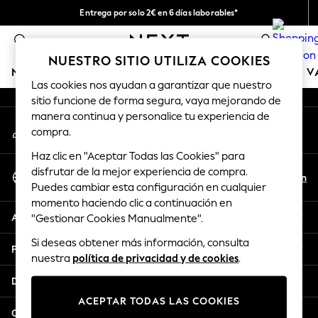
Entrega por solo 2€ en 6 días laborables*
An error occurred on client
Devoluciones fáciles en 28 días*
0
Nuestra redes sociales
NUESTRO SITIO UTILIZA COOKIES
NIÑA
NIÑO
BEBÉ
MUJER
HOMBRE
TIENDA DE 
Las cookies nos ayudan a garantizar que nuestro
sitio funcione de forma segura, vaya mejorando de
GIRLS
manera continua y personalice tu experiencia de
Mi cuenta
New In
compra.
Inicia sesión en tu cuenta
50 - 92cm
Haz clic en "Aceptar Todas las Cookies" para
98 - 110cm
Seleccionar Idioma
disfrutar de la mejor experiencia de compra.
116 - 134cm
Es
En
Puedes cambiar esta configuración en cualquier
Español
140 - 174cm
momento haciendo clic a continuación en
Trending: Top & Short Sets
Ayuda
"Gestionar Cookies Manualmente".
Trending: Clogs
Si deseas obtener más información, consulta
Toy Story
Privacidad y legal
nuestra
política de privacidad y de cookies
.
THE SET
All Clothing
Departamentos
Coats & Jackets
ACEPTAR TODAS LAS COOKIES
Sweatshirts & Hoodies
Otros servicios