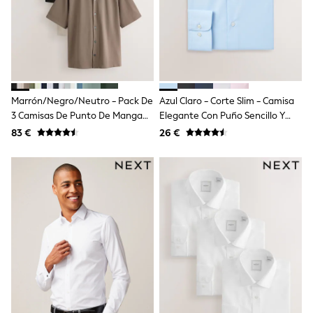
Shop all
Lilo & Stitch
Bluey
Disney
Peppa Pig
All Girls Sportwear
New In
Trainers
Marrón/Negro/Neutro - Pack De
Azul Claro - Corte Slim - Camisa
Hoodies & Sweatshirts
3 Camisas De Punto De Manga
Elegante Con Puño Sencillo Y
T-Shirts & Vests
Corta Con Cuello Con Solapa
Diseño De Cuidado Fácil
83 €
26 €
Leggings
Swim
Nike
adidas
All Girls Brands
Nike
adidas
Smiggle
Lipsy Girl
River Island
Boden
Joules
Frugi
Baker by Ted Baker