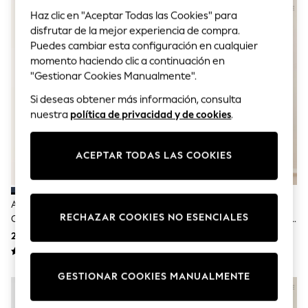
Sets & Outfits
Haz clic en "Aceptar Todas las Cookies" para
Tops
T-Shirts
disfrutar de la mejor experiencia de compra.
Nightwear & Pyjamas
Puedes cambiar esta configuración en cualquier
Trousers & Leggings
momento haciendo clic a continuación en
Bodysuits & Vests
"Gestionar Cookies Manualmente".
Shirts & Blouses
Swimwear
Si deseas obtener más información, consulta
Shorts & Skirts
nuestra
política de privacidad y de cookies
.
Babygrows & Sleepsuits
Jeans
Jumpsuits & Playsuits
ACEPTAR TODAS LAS COOKIES
All Holiday Shop
Tops
Dresses
Shorts
Azul Marino - Corte Estándar -
Azul - Maga Corta - Camisa
Skirts
RECHAZAR COOKIES NO ESENCIALES
Camisa Oxford De Manga Corta
Basket Weave De Lino 100% De
Sandals & Sliders
Signature
29 € - 31 €
62 €
Rash Vests
Sun Safe Swimwear
Sun Hats & Caps
GESTIONAR COOKIES MANUALMENTE
Shop All Footwear
New In
Trainers & Pumps