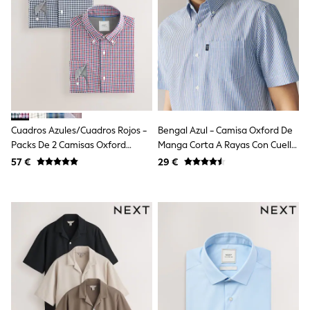
Dresses
Shoes
Cardigans
Skirts
New In
Nighties
Pyjamas
Robes
Sleepsuits
Blanket Hoodies
Cuadros Azules/cuadros Rojos -
Bengal Azul - Camisa Oxford De
All Bags & Accessories
Packs De 2 Camisas Oxford
Manga Corta A Rayas Con Cuello
New In
Bags
Fáciles De Planchar
Abotonado Y Diseño De
57 €
29 €
Denim Jackets
Planchado Fácil
Raincoats
Waterproof
Shackets
Puddlesuits
Pramsuits
Gilets
Fleeces
Teddy Borg
Puffers
Snowsuits