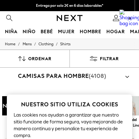
Entrega por solo 2€ en 6 días laborables*
Devoluciones fáciles en 28 días*
0
NIÑA
NIÑO
BEBÉ
MUJER
HOMBRE
HOGAR
MA
/
/
/
Home
Mens
Clothing
Shirts
GIRLS
New In
50 - 92cm (0 - 24 months)
ORDENAR
FILTRAR
98 - 110cm (3 - 5 years)
116 - 134cm (6 - 9 years)
CAMISAS PARA HOMBRE
(4108)
140 - 174cm (10 - 15+ years)
Trending: Top & Short Sets
Trending: Clogs
Toy Story
Compra por categoría
THE SET
Camisas
Shirts And Shorts Set
NUESTRO SITIO UTILIZA COOKIES
All Clothing
Coats & Jackets
Las cookies nos ayudan a garantizar que nuestro
Sweatshirts & Hoodies
Next
Regular
Slim
Maga corta
Manga larga
Ropa del
sitio funcione de forma segura, vaya mejorando de
Knitwear
hogar / Lin
manera continua y personalice tu experiencia de
Cardigans
Dresses
compra.