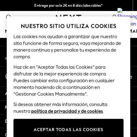
Entrega por solo 2€ en 6 días laborables*
An error occurred on client
Devoluciones fáciles en 28 días*
0
Nuestra redes sociales
NUESTRO SITIO UTILIZA COOKIES
NIÑA
NIÑO
BEBÉ
MUJER
HOMBRE
HOGAR
MA
Las cookies nos ayudan a garantizar que nuestro
sitio funcione de forma segura, vaya mejorando de
GIRLS
manera continua y personalice tu experiencia de
Mi cuenta
New In
compra.
Inicia sesión en tu cuenta
50 - 92cm (0 - 24 months)
Haz clic en "Aceptar Todas las Cookies" para
98 - 110cm (3 - 5 years)
Seleccionar Idioma
disfrutar de la mejor experiencia de compra.
116 - 134cm (6 - 9 years)
Es
En
Puedes cambiar esta configuración en cualquier
Español
140 - 174cm (10 - 15+ years)
momento haciendo clic a continuación en
Trending: Top & Short Sets
Ayuda
"Gestionar Cookies Manualmente".
Trending: Clogs
Si deseas obtener más información, consulta
Toy Story
Privacidad y legal
nuestra
política de privacidad y de cookies
.
THE SET
All Clothing
Departamentos
Coats & Jackets
ACEPTAR TODAS LAS COOKIES
Sweatshirts & Hoodies
Otros servicios