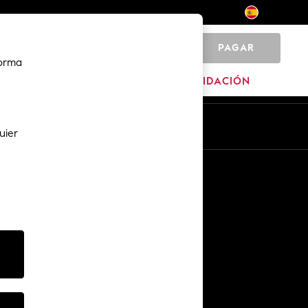
PAGAR
0
forma
MARCAS
LIQUIDACIÓN
Es
En
uier
Otros servicios
Medios y prensa
The Company
Empleo en NEXT