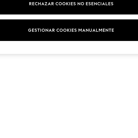
RECHAZAR COOKIES NO ESENCIALES
Marcas
© 2026 NEXT. Todos los derechos reservados.
GESTIONAR COOKIES MANUALMENTE