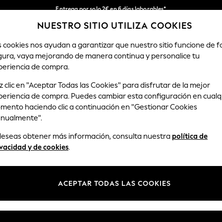
Entrega por solo 2€ en 6 días laborables*
NUESTRO SITIO UTILIZA COOKIES
Devoluciones fáciles en 28 días*
Nuestra redes sociales
s cookies nos ayudan a garantizar que nuestro sitio funcione de 
gura, vaya mejorando de manera continua y personalice tu
MUJER
HOMBRE
HOGAR
periencia de compra.
 clic en "Aceptar Todas las Cookies" para disfrutar de la mejor
Seleccionar Idioma
periencia de compra. Puedes cambiar esta configuración en cualq
Español
mento haciendo clic a continuación en "Gestionar Cookies
nualmente".
y legal
Departamentos
 deseas obtener más información, consulta nuestra
política de
Privacidad y Cookies
Mujer
vacidad y de cookies
.
ondiciones
Hombre
anualmente las cookies
Niño
ACEPTAR TODAS LAS COOKIES
opiniones y valoraciones de
Niña
Hogar
Bebé