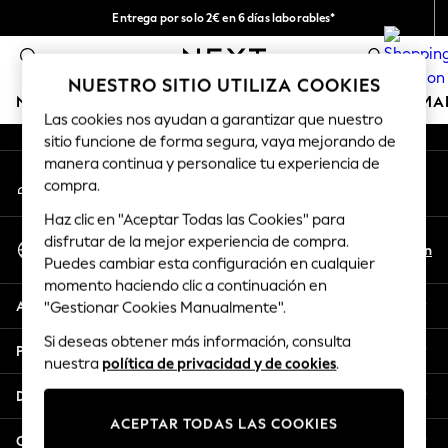
Entrega por solo 2€ en 6 días laborables*
An error occurred on client
Devoluciones fáciles en 28 días*
0
Nuestra redes sociales
NUESTRO SITIO UTILIZA COOKIES
NIÑA
NIÑO
BEBÉ
MUJER
HOMBRE
HOGAR
MA
Las cookies nos ayudan a garantizar que nuestro
sitio funcione de forma segura, vaya mejorando de
GIRLS
manera continua y personalice tu experiencia de
Mi cuenta
New In
compra.
Inicia sesión en tu cuenta
50 - 92cm (0 - 24 months)
Haz clic en "Aceptar Todas las Cookies" para
98 - 110cm (3 - 5 years)
Seleccionar Idioma
disfrutar de la mejor experiencia de compra.
116 - 134cm (6 - 9 years)
Es
En
Puedes cambiar esta configuración en cualquier
Español
140 - 174cm (10 - 15+ years)
momento haciendo clic a continuación en
Trending: Top & Short Sets
Ayuda
"Gestionar Cookies Manualmente".
Trending: Clogs
Si deseas obtener más información, consulta
Toy Story
Privacidad y legal
nuestra
política de privacidad y de cookies
.
THE SET
All Clothing
Departamentos
Coats & Jackets
ACEPTAR TODAS LAS COOKIES
Sweatshirts & Hoodies
Otros servicios