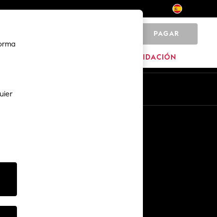
PAGAR
0
forma
MARCAS
LIQUIDACIÓN
Es
En
uier
Otros servicios
Medios y prensa
The Company
Empleo en NEXT