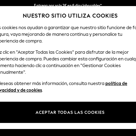
Entrega por solo 2€ en 6 días laborables*
NUESTRO SITIO UTILIZA COOKIES
Devoluciones fáciles en 28 días*
Nuestra redes sociales
s cookies nos ayudan a garantizar que nuestro sitio funcione de 
gura, vaya mejorando de manera continua y personalice tu
MUJER
HOMBRE
HOGAR
periencia de compra.
 clic en "Aceptar Todas las Cookies" para disfrutar de la mejor
Seleccionar Idioma
periencia de compra. Puedes cambiar esta configuración en cualq
Español
mento haciendo clic a continuación en "Gestionar Cookies
nualmente".
y legal
Departamentos
 deseas obtener más información, consulta nuestra
política de
Privacidad y Cookies
Mujer
vacidad y de cookies
.
ondiciones
Hombre
anualmente las cookies
Niño
ACEPTAR TODAS LAS COOKIES
opiniones y valoraciones de
Niña
Hogar
Bebé