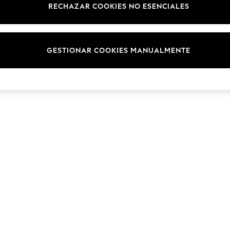
RECHAZAR COOKIES NO ESENCIALES
Marcas
© 2026 NEXT. Todos los derechos reservados.
GESTIONAR COOKIES MANUALMENTE