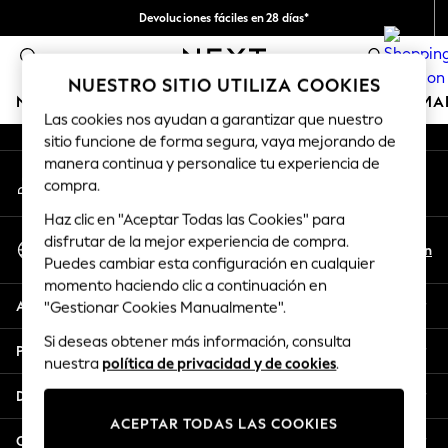
Devoluciones fáciles en 28 días*
An error occurred on client
Nos hacemos cargo de todos los impuestos
0
Nuestra redes sociales
NUESTRO SITIO UTILIZA COOKIES
NIÑA
NIÑO
BEBÉ
MUJER
HOMBRE
HOGAR
MA
Las cookies nos ayudan a garantizar que nuestro
sitio funcione de forma segura, vaya mejorando de
GIRLS
manera continua y personalice tu experiencia de
Mi cuenta
New In
compra.
Inicia sesión en tu cuenta
50 - 92cm (0 - 24 months)
Haz clic en "Aceptar Todas las Cookies" para
98 - 110cm (3 - 5 years)
Seleccionar Idioma
disfrutar de la mejor experiencia de compra.
116 - 134cm (6 - 9 years)
Es
En
Puedes cambiar esta configuración en cualquier
Español
140 - 174cm (10 - 15+ years)
momento haciendo clic a continuación en
Trending: Top & Short Sets
Ayuda
"Gestionar Cookies Manualmente".
Trending: Clogs
Si deseas obtener más información, consulta
Toy Story
Privacidad y legal
nuestra
política de privacidad y de cookies
.
THE SET
All Clothing
Departamentos
Coats & Jackets
ACEPTAR TODAS LAS COOKIES
Sweatshirts & Hoodies
Otros servicios