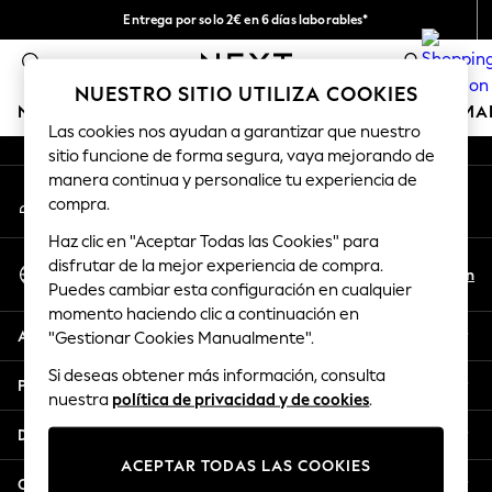
Entrega por solo 2€ en 6 días laborables*
An error occurred on client
Devoluciones fáciles en 28 días*
0
Nuestra redes sociales
NUESTRO SITIO UTILIZA COOKIES
NIÑA
NIÑO
BEBÉ
MUJER
HOMBRE
HOGAR
MA
Las cookies nos ayudan a garantizar que nuestro
sitio funcione de forma segura, vaya mejorando de
GIRLS
manera continua y personalice tu experiencia de
Mi cuenta
New In
compra.
Inicia sesión en tu cuenta
50 - 92cm (0 - 24 months)
Haz clic en "Aceptar Todas las Cookies" para
98 - 110cm (3 - 5 years)
Seleccionar Idioma
disfrutar de la mejor experiencia de compra.
116 - 134cm (6 - 9 years)
Es
En
Puedes cambiar esta configuración en cualquier
Español
140 - 174cm (10 - 15+ years)
momento haciendo clic a continuación en
Trending: Top & Short Sets
Ayuda
"Gestionar Cookies Manualmente".
Trending: Clogs
Si deseas obtener más información, consulta
Toy Story
Privacidad y legal
nuestra
política de privacidad y de cookies
.
THE SET
All Clothing
Departamentos
Coats & Jackets
ACEPTAR TODAS LAS COOKIES
Sweatshirts & Hoodies
Otros servicios