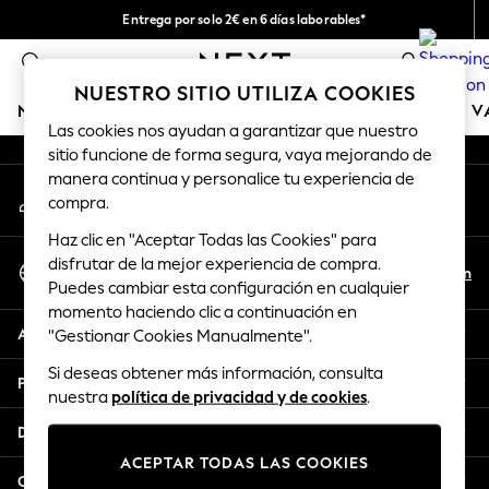
Entrega por solo 2€ en 6 días laborables*
An error occurred on client
Devoluciones fáciles en 28 días*
0
Nuestra redes sociales
NUESTRO SITIO UTILIZA COOKIES
NIÑA
NIÑO
BEBÉ
MUJER
HOMBRE
TIENDA DE 
Las cookies nos ayudan a garantizar que nuestro
sitio funcione de forma segura, vaya mejorando de
GIRLS
manera continua y personalice tu experiencia de
Mi cuenta
New In
compra.
Inicia sesión en tu cuenta
50 - 92cm
Haz clic en "Aceptar Todas las Cookies" para
98 - 110cm
Seleccionar Idioma
disfrutar de la mejor experiencia de compra.
116 - 134cm
Es
En
Puedes cambiar esta configuración en cualquier
Español
140 - 174cm
momento haciendo clic a continuación en
Trending: Top & Short Sets
Ayuda
"Gestionar Cookies Manualmente".
Trending: Clogs
Si deseas obtener más información, consulta
Toy Story
Privacidad y legal
nuestra
política de privacidad y de cookies
.
THE SET
All Clothing
Departamentos
Coats & Jackets
ACEPTAR TODAS LAS COOKIES
Sweatshirts & Hoodies
Otros servicios