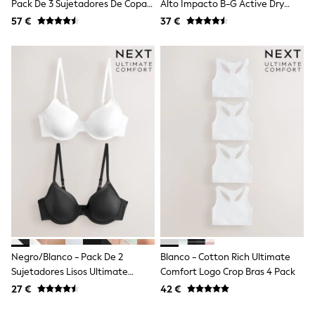
Pack De 3 Sujetadores De Copa
Alto Impacto B-G Active Dry
Trending: Clogs
Toy Story
Completa De Encaje Sin Aros
Tech
57 €
37 €
Pokemon
Con Sujeción Total Ultimate
Spiderman
Comfort
THE SET
Shop All Clothing
Coats & Jackets
T-Shirts
Sets & Outfits
Sweatshirts & Hoodies
Jumpers & Knitwear
Joggers
Shirts
Trousers & Chinos
Tops
Babygrows & Sleepsuits
Bodysuits & Vests
Jeans
Nightwear & Pyjamas
Negro/Blanco - Pack De 2
Blanco - Cotton Rich Ultimate
Shorts
Sujetadores Lisos Ultimate
Comfort Logo Crop Bras 4 Pack
Swimwear
Suits & Waistcoats
Comfort Para Copas A-E
27 €
42 €
All Holiday Shop
Tops & T-Shirts