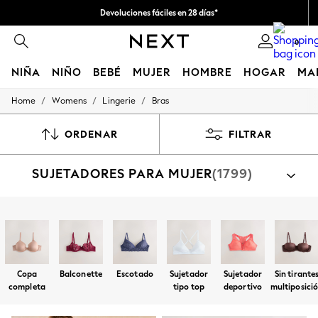
Devoluciones fáciles en 28 días*
Nos hacemos cargo de todos los impuestos
0
NIÑA
NIÑO
BEBÉ
MUJER
HOMBRE
HOGAR
MA
/
/
/
Home
Womens
Lingerie
Bras
GIRLS
New In
50 - 92cm (0 - 24 months)
ORDENAR
FILTRAR
98 - 110cm (3 - 5 years)
116 - 134cm (6 - 9 years)
SUJETADORES PARA MUJER
(1799)
140 - 174cm (10 - 15+ years)
Trending: Top & Short Sets
Trending: Clogs
Toy Story
Compra por categoría
THE SET
Sujetadores
All Clothing
Coats & Jackets
Sweatshirts & Hoodies
Copa
Balconette
Escotado
Sujetador
Sujetador
Sin tirante
Knitwear
completa
tipo top
deportivo
multiposici
Cardigans
Dresses