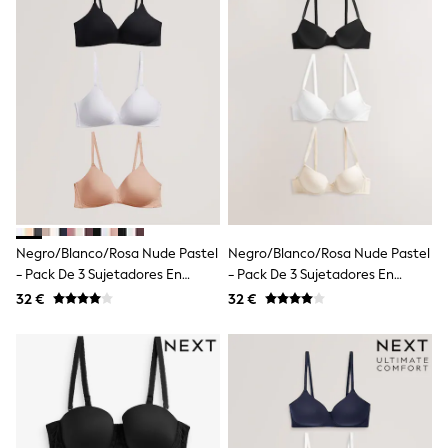
School Bags
Stationery
Underwear & Socks
All Occasionwear
Communion
Wedding
Shirts
Trousers
Shoes
Suit Jackets
Suit Trousers
Waistcoats
Ties
New In
Negro/blanco/rosa Nude Pastel
Negro/blanco/rosa Nude Pastel
Pyjamas
- Pack De 3 Sujetadores En
- Pack De 3 Sujetadores En
Robes
Mezcla De Algodón Ultimate
Mezcla De Algodón Ultimate
32 €
32 €
Socks
Comfort
Comfort
All Accessories
New In
Bags
Hats
Denim Jackets
Raincoats
Waterproof