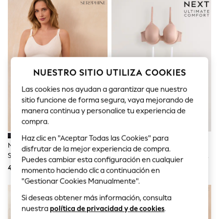
Sets & Outfits
Tops
T-Shirts
Nightwear & Pyjamas
Trousers & Leggings
Bodysuits & Vests
Shirts & Blouses
Swimwear
NUESTRO SITIO UTILIZA COOKIES
Shorts & Skirts
Babygrows & Sleepsuits
Las cookies nos ayudan a garantizar que nuestro
Jeans
sitio funcione de forma segura, vaya mejorando de
Jumpsuits & Playsuits
manera continua y personalice tu experiencia de
All Holiday Shop
compra.
Tops
Dresses
Haz clic en "Aceptar Todas las Cookies" para
Shorts
Negro Y Blanco - Pack De 2
Negro/blanco/praliné Nude -
disfrutar de la mejor experiencia de compra.
Skirts
Sujetadores Sin Costuras En
Pack De 3 Sujetadores Invisibles
Puedes cambiar esta configuración en cualquier
Sandals & Sliders
Bambú Suave Para
Lisos Para Copas A-E Ultimate
41 €
40 €
Rash Vests
momento haciendo clic a continuación en
Premamá/lactancia De
Comfort
Sun Safe Swimwear
"Gestionar Cookies Manualmente".
Seraphine
Sun Hats & Caps
Shop All Footwear
Si deseas obtener más información, consulta
New In
nuestra
política de privacidad y de cookies
.
Trainers & Pumps