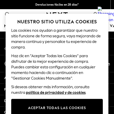
Devoluciones fáciles en 28 días*
An error occurred on client
Nos hacemos cargo de todos los impuestos
0
Nuestra redes sociales
NUESTRO SITIO UTILIZA COOKIES
NIÑA
NIÑO
BEBÉ
MUJER
HOMBRE
TIENDA DE 
Las cookies nos ayudan a garantizar que nuestro
sitio funcione de forma segura, vaya mejorando de
GIRLS
manera continua y personalice tu experiencia de
Mi cuenta
New In
compra.
Inicia sesión en tu cuenta
50 - 92cm (0 - 24 months)
Haz clic en "Aceptar Todas las Cookies" para
98 - 110cm (3 - 5 years)
Seleccionar Idioma
disfrutar de la mejor experiencia de compra.
116 - 134cm (6 - 9 years)
Es
En
Puedes cambiar esta configuración en cualquier
Español
140 - 174cm (10 - 15+ years)
momento haciendo clic a continuación en
Trending: Top & Short Sets
Ayuda
"Gestionar Cookies Manualmente".
Trending: Clogs
Si deseas obtener más información, consulta
Toy Story
Privacidad y legal
nuestra
política de privacidad y de cookies
.
THE SET
All Clothing
Departamentos
Coats & Jackets
ACEPTAR TODAS LAS COOKIES
Sweatshirts & Hoodies
Otros servicios