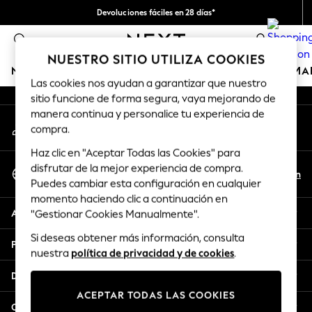
Devoluciones fáciles en 28 días*
An error occurred on client
Nos hacemos cargo de todos los impuestos
0
Nuestra redes sociales
NUESTRO SITIO UTILIZA COOKIES
NIÑA
NIÑO
BEBÉ
MUJER
HOMBRE
HOGAR
MA
Las cookies nos ayudan a garantizar que nuestro
sitio funcione de forma segura, vaya mejorando de
GIRLS
manera continua y personalice tu experiencia de
Mi cuenta
New In
compra.
Inicia sesión en tu cuenta
50 - 92cm (0 - 24 months)
Haz clic en "Aceptar Todas las Cookies" para
98 - 110cm (3 - 5 years)
Seleccionar Idioma
disfrutar de la mejor experiencia de compra.
116 - 134cm (6 - 9 years)
Es
En
Puedes cambiar esta configuración en cualquier
Español
140 - 174cm (10 - 15+ years)
momento haciendo clic a continuación en
Trending: Top & Short Sets
Ayuda
"Gestionar Cookies Manualmente".
Trending: Clogs
Si deseas obtener más información, consulta
Toy Story
Privacidad y legal
nuestra
política de privacidad y de cookies
.
THE SET
All Clothing
Departamentos
Coats & Jackets
ACEPTAR TODAS LAS COOKIES
Sweatshirts & Hoodies
Otros servicios