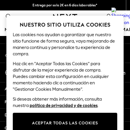
Entrega por solo 2€ en 6 días laborables*
An error occurred on client
Devoluciones fáciles en 28 días*
0
Nuestra redes sociales
NUESTRO SITIO UTILIZA COOKIES
NIÑA
NIÑO
BEBÉ
MUJER
HOMBRE
HOGAR
MA
Las cookies nos ayudan a garantizar que nuestro
sitio funcione de forma segura, vaya mejorando de
GIRLS
manera continua y personalice tu experiencia de
Mi cuenta
New In
compra.
Inicia sesión en tu cuenta
50 - 92cm (0 - 24 months)
Haz clic en "Aceptar Todas las Cookies" para
98 - 110cm (3 - 5 years)
Seleccionar Idioma
disfrutar de la mejor experiencia de compra.
116 - 134cm (6 - 9 years)
Es
En
Puedes cambiar esta configuración en cualquier
Español
140 - 174cm (10 - 15+ years)
momento haciendo clic a continuación en
Trending: Top & Short Sets
Ayuda
"Gestionar Cookies Manualmente".
Trending: Clogs
Si deseas obtener más información, consulta
Toy Story
Privacidad y legal
nuestra
política de privacidad y de cookies
.
THE SET
All Clothing
Departamentos
Coats & Jackets
ACEPTAR TODAS LAS COOKIES
Sweatshirts & Hoodies
Otros servicios