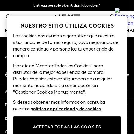
Entrega por solo 2€ en 6 días laborables*
An error occurred on client
Devoluciones fáciles en 28 días*
0
Nuestra redes sociales
NUESTRO SITIO UTILIZA COOKIES
NIÑA
NIÑO
BEBÉ
MUJER
HOMBRE
HOGAR
MA
Las cookies nos ayudan a garantizar que nuestro
sitio funcione de forma segura, vaya mejorando de
GIRLS
manera continua y personalice tu experiencia de
Mi cuenta
New In
compra.
Inicia sesión en tu cuenta
50 - 92cm (0 - 24 months)
Haz clic en "Aceptar Todas las Cookies" para
98 - 110cm (3 - 5 years)
Seleccionar Idioma
disfrutar de la mejor experiencia de compra.
116 - 134cm (6 - 9 years)
Es
En
Puedes cambiar esta configuración en cualquier
Español
140 - 174cm (10 - 15+ years)
momento haciendo clic a continuación en
Trending: Top & Short Sets
Ayuda
"Gestionar Cookies Manualmente".
Trending: Clogs
Si deseas obtener más información, consulta
Toy Story
Privacidad y legal
nuestra
política de privacidad y de cookies
.
THE SET
All Clothing
Departamentos
Coats & Jackets
ACEPTAR TODAS LAS COOKIES
Sweatshirts & Hoodies
Otros servicios