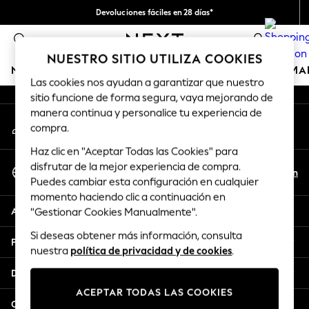
Devoluciones fáciles en 28 días*
An error occurred on client
Nos hacemos cargo de todos los impuestos
0
Nuestra redes sociales
NUESTRO SITIO UTILIZA COOKIES
NIÑA
NIÑO
BEBÉ
MUJER
HOMBRE
HOGAR
MA
Las cookies nos ayudan a garantizar que nuestro
sitio funcione de forma segura, vaya mejorando de
GIRLS
manera continua y personalice tu experiencia de
Mi cuenta
New In
compra.
Inicia sesión en tu cuenta
50 - 92cm
Haz clic en "Aceptar Todas las Cookies" para
98 - 110cm
Seleccionar Idioma
disfrutar de la mejor experiencia de compra.
116 - 134cm
Es
En
Puedes cambiar esta configuración en cualquier
Español
140 - 174cm
momento haciendo clic a continuación en
Trending: Top & Short Sets
Ayuda
"Gestionar Cookies Manualmente".
Trending: Clogs
Si deseas obtener más información, consulta
Toy Story
Privacidad y legal
nuestra
política de privacidad y de cookies
.
THE SET
All Clothing
Departamentos
Coats & Jackets
ACEPTAR TODAS LAS COOKIES
Sweatshirts & Hoodies
Otros servicios