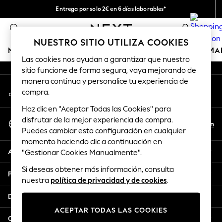
Entrega por solo 2€ en 6 días laborables*
An error occurred on client
Devoluciones fáciles en 28 días*
0
Nuestra redes sociales
NUESTRO SITIO UTILIZA COOKIES
NIÑA
NIÑO
BEBÉ
MUJER
HOMBRE
HOGAR
MA
Las cookies nos ayudan a garantizar que nuestro
sitio funcione de forma segura, vaya mejorando de
GIRLS
manera continua y personalice tu experiencia de
Mi cuenta
New In
compra.
Inicia sesión en tu cuenta
50 - 92cm (0 - 24 months)
Haz clic en "Aceptar Todas las Cookies" para
98 - 110cm (3 - 5 years)
Seleccionar Idioma
disfrutar de la mejor experiencia de compra.
116 - 134cm (6 - 9 years)
Es
En
Puedes cambiar esta configuración en cualquier
Español
140 - 174cm (10 - 15+ years)
momento haciendo clic a continuación en
Trending: Top & Short Sets
Ayuda
"Gestionar Cookies Manualmente".
Trending: Clogs
Si deseas obtener más información, consulta
Toy Story
Privacidad y legal
nuestra
política de privacidad y de cookies
.
THE SET
All Clothing
Departamentos
Coats & Jackets
ACEPTAR TODAS LAS COOKIES
Sweatshirts & Hoodies
Otros servicios