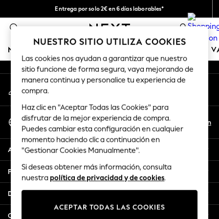
Entrega por solo 2€ en 6 días laborables*
An error occurred on client
Devoluciones fáciles en 28 días*
0
Nuestra redes sociales
NUESTRO SITIO UTILIZA COOKIES
NIÑA
NIÑO
BEBÉ
MUJER
HOMBRE
TIENDA DE 
Las cookies nos ayudan a garantizar que nuestro
sitio funcione de forma segura, vaya mejorando de
GIRLS
manera continua y personalice tu experiencia de
Mi cuenta
New In
compra.
Inicia sesión en tu cuenta
50 - 92cm
Haz clic en "Aceptar Todas las Cookies" para
98 - 110cm
Seleccionar Idioma
disfrutar de la mejor experiencia de compra.
116 - 134cm
Es
En
Puedes cambiar esta configuración en cualquier
Español
140 - 174cm
momento haciendo clic a continuación en
Trending: Top & Short Sets
Ayuda
"Gestionar Cookies Manualmente".
Trending: Clogs
Si deseas obtener más información, consulta
Toy Story
Privacidad y legal
nuestra
política de privacidad y de cookies
.
THE SET
All Clothing
Departamentos
Coats & Jackets
ACEPTAR TODAS LAS COOKIES
Sweatshirts & Hoodies
Otros servicios