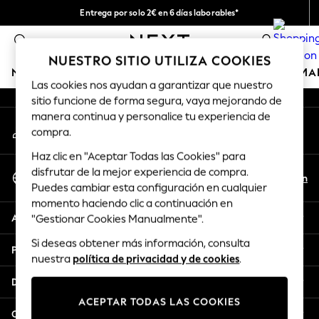
Entrega por solo 2€ en 6 días laborables*
An error occurred on client
Devoluciones fáciles en 28 días*
0
Nuestra redes sociales
NUESTRO SITIO UTILIZA COOKIES
NIÑA
NIÑO
BEBÉ
MUJER
HOMBRE
HOGAR
MA
Las cookies nos ayudan a garantizar que nuestro
sitio funcione de forma segura, vaya mejorando de
GIRLS
manera continua y personalice tu experiencia de
Mi cuenta
New In
compra.
Inicia sesión en tu cuenta
50 - 92cm (0 - 24 months)
Haz clic en "Aceptar Todas las Cookies" para
98 - 110cm (3 - 5 years)
Seleccionar Idioma
disfrutar de la mejor experiencia de compra.
116 - 134cm (6 - 9 years)
Es
En
Puedes cambiar esta configuración en cualquier
Español
140 - 174cm (10 - 15+ years)
momento haciendo clic a continuación en
Trending: Top & Short Sets
Ayuda
"Gestionar Cookies Manualmente".
Trending: Clogs
Si deseas obtener más información, consulta
Toy Story
Privacidad y legal
nuestra
política de privacidad y de cookies
.
THE SET
All Clothing
Departamentos
Coats & Jackets
ACEPTAR TODAS LAS COOKIES
Sweatshirts & Hoodies
Otros servicios