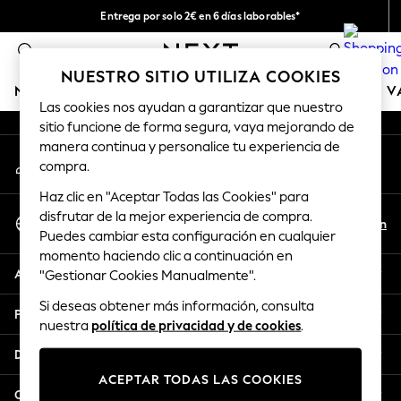
Entrega por solo 2€ en 6 días laborables*
An error occurred on client
Devoluciones fáciles en 28 días*
0
Nuestra redes sociales
NUESTRO SITIO UTILIZA COOKIES
NIÑA
NIÑO
BEBÉ
MUJER
HOMBRE
TIENDA DE 
Las cookies nos ayudan a garantizar que nuestro
sitio funcione de forma segura, vaya mejorando de
GIRLS
manera continua y personalice tu experiencia de
Mi cuenta
New In
compra.
Inicia sesión en tu cuenta
50 - 92cm (0 - 24 months)
Haz clic en "Aceptar Todas las Cookies" para
98 - 110cm (3 - 5 years)
Seleccionar Idioma
disfrutar de la mejor experiencia de compra.
116 - 134cm (6 - 9 years)
Es
En
Puedes cambiar esta configuración en cualquier
Español
140 - 174cm (10 - 15+ years)
momento haciendo clic a continuación en
Trending: Top & Short Sets
Ayuda
"Gestionar Cookies Manualmente".
Trending: Clogs
Si deseas obtener más información, consulta
Toy Story
Privacidad y legal
nuestra
política de privacidad y de cookies
.
THE SET
All Clothing
Departamentos
Coats & Jackets
ACEPTAR TODAS LAS COOKIES
Sweatshirts & Hoodies
Otros servicios