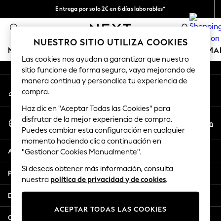
Entrega por solo 2€ en 6 días laborables*
An error occurred on client
Devoluciones fáciles en 28 días*
0
Nuestra redes sociales
NUESTRO SITIO UTILIZA COOKIES
NIÑA
NIÑO
BEBÉ
MUJER
HOMBRE
HOGAR
MA
Las cookies nos ayudan a garantizar que nuestro
sitio funcione de forma segura, vaya mejorando de
GIRLS
manera continua y personalice tu experiencia de
Mi cuenta
New In
compra.
Inicia sesión en tu cuenta
50 - 92cm
Haz clic en "Aceptar Todas las Cookies" para
98 - 110cm
Seleccionar Idioma
disfrutar de la mejor experiencia de compra.
116 - 134cm
Es
En
Puedes cambiar esta configuración en cualquier
Español
140 - 174cm
momento haciendo clic a continuación en
Trending: Top & Short Sets
Ayuda
"Gestionar Cookies Manualmente".
Trending: Clogs
Si deseas obtener más información, consulta
Toy Story
Privacidad y legal
nuestra
política de privacidad y de cookies
.
THE SET
All Clothing
Departamentos
Coats & Jackets
ACEPTAR TODAS LAS COOKIES
Sweatshirts & Hoodies
Otros servicios