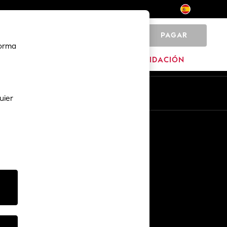
PAGAR
0
forma
MARCAS
LIQUIDACIÓN
Es
En
uier
Otros servicios
Medios y prensa
The Company
Empleo en NEXT