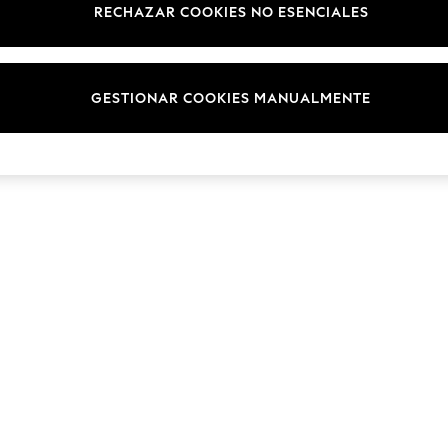
RECHAZAR COOKIES NO ESENCIALES
Marcas
© 2026 NEXT. Todos los derechos reservados.
GESTIONAR COOKIES MANUALMENTE