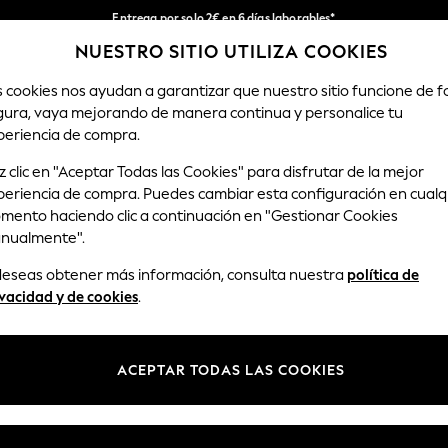
Entrega por solo 2€ en 6 días laborables*
NUESTRO SITIO UTILIZA COOKIES
Devoluciones fáciles en 28 días*
Nuestra redes sociales
s cookies nos ayudan a garantizar que nuestro sitio funcione de 
gura, vaya mejorando de manera continua y personalice tu
MUJER
HOMBRE
HOGAR
periencia de compra.
 clic en "Aceptar Todas las Cookies" para disfrutar de la mejor
Seleccionar Idioma
periencia de compra. Puedes cambiar esta configuración en cualq
Español
mento haciendo clic a continuación en "Gestionar Cookies
nualmente".
y legal
Departamentos
 deseas obtener más información, consulta nuestra
política de
Privacidad y Cookies
Mujer
vacidad y de cookies
.
ondiciones
Hombre
anualmente las cookies
Niño
ACEPTAR TODAS LAS COOKIES
opiniones y valoraciones de
Niña
Hogar
Bebé