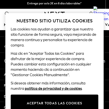
Entrega por solo 2€ en 6 días laborables*
An error occurred on client
Devoluciones fáciles en 28 días*
0
Nuestra redes sociales
NUESTRO SITIO UTILIZA COOKIES
NIÑA
NIÑO
BEBÉ
MUJER
HOMBRE
TIENDA DE 
Las cookies nos ayudan a garantizar que nuestro
sitio funcione de forma segura, vaya mejorando de
GIRLS
manera continua y personalice tu experiencia de
Mi cuenta
New In
compra.
Inicia sesión en tu cuenta
50 - 92cm
Haz clic en "Aceptar Todas las Cookies" para
98 - 110cm
Seleccionar Idioma
disfrutar de la mejor experiencia de compra.
116 - 134cm
Es
En
Puedes cambiar esta configuración en cualquier
Español
140 - 174cm
momento haciendo clic a continuación en
Trending: Top & Short Sets
Ayuda
"Gestionar Cookies Manualmente".
Trending: Clogs
Si deseas obtener más información, consulta
Toy Story
Privacidad y legal
nuestra
política de privacidad y de cookies
.
THE SET
All Clothing
Departamentos
Coats & Jackets
ACEPTAR TODAS LAS COOKIES
Sweatshirts & Hoodies
Otros servicios