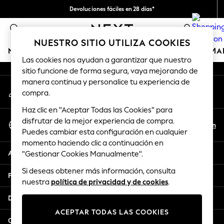
Devoluciones fáciles en 28 días*
An error occurred on client
Nos hacemos cargo de todos los impuestos
0
Nuestra redes sociales
NUESTRO SITIO UTILIZA COOKIES
NIÑA
NIÑO
BEBÉ
MUJER
HOMBRE
HOGAR
MA
Las cookies nos ayudan a garantizar que nuestro
sitio funcione de forma segura, vaya mejorando de
GIRLS
manera continua y personalice tu experiencia de
Mi cuenta
New In
compra.
Inicia sesión en tu cuenta
50 - 92cm (0 - 24 months)
Haz clic en "Aceptar Todas las Cookies" para
98 - 110cm (3 - 5 years)
Seleccionar Idioma
disfrutar de la mejor experiencia de compra.
116 - 134cm (6 - 9 years)
Es
En
Puedes cambiar esta configuración en cualquier
Español
140 - 174cm (10 - 15+ years)
momento haciendo clic a continuación en
Trending: Top & Short Sets
Ayuda
"Gestionar Cookies Manualmente".
Trending: Clogs
Si deseas obtener más información, consulta
Toy Story
Privacidad y legal
nuestra
política de privacidad y de cookies
.
THE SET
All Clothing
Departamentos
Coats & Jackets
ACEPTAR TODAS LAS COOKIES
Sweatshirts & Hoodies
Otros servicios