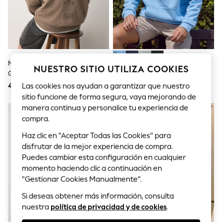
Sets & Outfits
Tops
T-Shirts
Nightwear & Pyjamas
Trousers & Leggings
Bodysuits & Vests
Shirts & Blouses
Neutral Oscuro - Guinness
Azul - Sudadera Con Capucha
NUESTRO SITIO UTILIZA COOKIES
Swimwear
Graphic Hoodie
Golf Planet De Calvin Klein
Shorts & Skirts
Las cookies nos ayudan a garantizar que nuestro
48 €
78 €
Babygrows & Sleepsuits
Jeans
sitio funcione de forma segura, vaya mejorando de
Jumpsuits & Playsuits
manera continua y personalice tu experiencia de
All Holiday Shop
compra.
Tops
Dresses
Haz clic en "Aceptar Todas las Cookies" para
Shorts
disfrutar de la mejor experiencia de compra.
Skirts
Puedes cambiar esta configuración en cualquier
Sandals & Sliders
momento haciendo clic a continuación en
Rash Vests
"Gestionar Cookies Manualmente".
Sun Safe Swimwear
Sun Hats & Caps
Si deseas obtener más información, consulta
Shop All Footwear
nuestra
política de privacidad y de cookies
.
New In
Trainers & Pumps