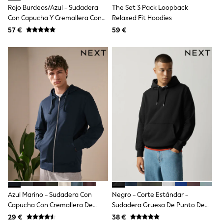
Dresses
Rojo Burdeos/azul - Sudadera
The Set 3 Pack Loopback
Shoes
Con Capucha Y Cremallera Con
Relaxed Fit Hoodies
Cardigans
Logo En Arco VintageSoft De
Skirts
57 €
59 €
New In
Gap
Nighties
Pyjamas
Robes
Sleepsuits
Blanket Hoodies
All Bags & Accessories
New In
Bags
Denim Jackets
Raincoats
Waterproof
Shackets
Puddlesuits
Pramsuits
Gilets
Fleeces
Azul Marino - Sudadera Con
Negro - Corte Estándar -
Teddy Borg
Capucha Con Cremallera De
Sudadera Gruesa De Punto De
Puffers
Snowsuits
Felpa Con Rizo Interior
Alto Contenido En Algodón Con
29 €
38 €