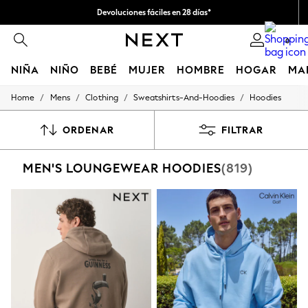
Devoluciones fáciles en 28 días*
Nos hacemos cargo de todos los impuestos
0
NIÑA
NIÑO
BEBÉ
MUJER
HOMBRE
HOGAR
MA
/
/
/
/
Home
Mens
Clothing
Sweatshirts-And-Hoodies
Hoodies
GIRLS
New In
50 - 92cm (0 - 24 months)
ORDENAR
FILTRAR
98 - 110cm (3 - 5 years)
116 - 134cm (6 - 9 years)
MEN'S LOUNGEWEAR HOODIES
(819)
140 - 174cm (10 - 15+ years)
Trending: Top & Short Sets
Trending: Clogs
Toy Story
THE SET
All Clothing
Coats & Jackets
Sweatshirts & Hoodies
Knitwear
Cardigans
Dresses