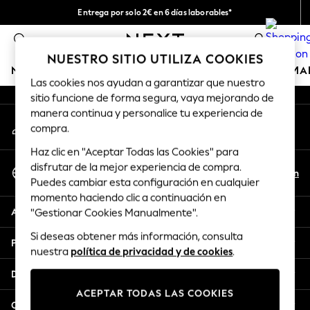
Entrega por solo 2€ en 6 días laborables*
An error occurred on client
Devoluciones fáciles en 28 días*
0
Nuestra redes sociales
NUESTRO SITIO UTILIZA COOKIES
NIÑA
NIÑO
BEBÉ
MUJER
HOMBRE
HOGAR
MA
Las cookies nos ayudan a garantizar que nuestro
sitio funcione de forma segura, vaya mejorando de
GIRLS
manera continua y personalice tu experiencia de
Mi cuenta
New In
compra.
Inicia sesión en tu cuenta
50 - 92cm (0 - 24 months)
Haz clic en "Aceptar Todas las Cookies" para
98 - 110cm (3 - 5 years)
Seleccionar Idioma
disfrutar de la mejor experiencia de compra.
116 - 134cm (6 - 9 years)
Es
En
Puedes cambiar esta configuración en cualquier
Español
140 - 174cm (10 - 15+ years)
momento haciendo clic a continuación en
Trending: Top & Short Sets
Ayuda
"Gestionar Cookies Manualmente".
Trending: Clogs
Si deseas obtener más información, consulta
Toy Story
Privacidad y legal
nuestra
política de privacidad y de cookies
.
THE SET
All Clothing
Departamentos
Coats & Jackets
ACEPTAR TODAS LAS COOKIES
Sweatshirts & Hoodies
Otros servicios