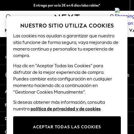
Entrega por solo 2€ en 6 días laborables*
An error occurred on client
Devoluciones fáciles en 28 días*
0
Nuestra redes sociales
NUESTRO SITIO UTILIZA COOKIES
NIÑA
NIÑO
BEBÉ
MUJER
HOMBRE
TIENDA DE 
Las cookies nos ayudan a garantizar que nuestro
sitio funcione de forma segura, vaya mejorando de
GIRLS
manera continua y personalice tu experiencia de
Mi cuenta
New In
compra.
Inicia sesión en tu cuenta
50 - 92cm (0 - 24 months)
Haz clic en "Aceptar Todas las Cookies" para
98 - 110cm (3 - 5 years)
Seleccionar Idioma
disfrutar de la mejor experiencia de compra.
116 - 134cm (6 - 9 years)
Es
En
Puedes cambiar esta configuración en cualquier
Español
140 - 174cm (10 - 15+ years)
momento haciendo clic a continuación en
Trending: Top & Short Sets
Ayuda
"Gestionar Cookies Manualmente".
Trending: Clogs
Si deseas obtener más información, consulta
Toy Story
Privacidad y legal
nuestra
política de privacidad y de cookies
.
THE SET
All Clothing
Departamentos
Coats & Jackets
ACEPTAR TODAS LAS COOKIES
Sweatshirts & Hoodies
Otros servicios