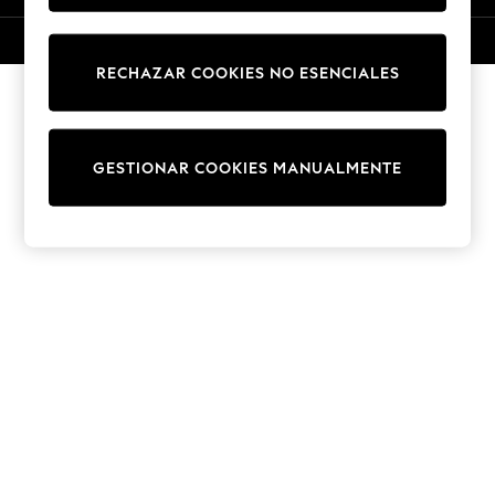
Knitwear
Cardigans
© 2026 NEXT. Todos los derechos reservados.
Dresses
RECHAZAR COOKIES NO ESENCIALES
Sets & Outfits
Tops
T-Shirts
GESTIONAR COOKIES MANUALMENTE
Nightwear & Pyjamas
Trousers & Leggings
Bodysuits & Vests
Shirts & Blouses
Swimwear
Shorts & Skirts
Babygrows & Sleepsuits
Jeans
Jumpsuits & Playsuits
All Holiday Shop
Tops
Dresses
Shorts