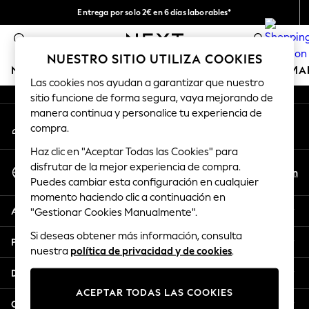
Entrega por solo 2€ en 6 días laborables*
An error occurred on client
Devoluciones fáciles en 28 días*
0
Nuestra redes sociales
NUESTRO SITIO UTILIZA COOKIES
NIÑA
NIÑO
BEBÉ
MUJER
HOMBRE
HOGAR
MA
Las cookies nos ayudan a garantizar que nuestro
sitio funcione de forma segura, vaya mejorando de
GIRLS
manera continua y personalice tu experiencia de
Mi cuenta
New In
compra.
Inicia sesión en tu cuenta
50 - 92cm (0 - 24 months)
Haz clic en "Aceptar Todas las Cookies" para
98 - 110cm (3 - 5 years)
Seleccionar Idioma
disfrutar de la mejor experiencia de compra.
116 - 134cm (6 - 9 years)
Es
En
Puedes cambiar esta configuración en cualquier
Español
140 - 174cm (10 - 15+ years)
momento haciendo clic a continuación en
Trending: Top & Short Sets
Ayuda
"Gestionar Cookies Manualmente".
Trending: Clogs
Si deseas obtener más información, consulta
Toy Story
Privacidad y legal
nuestra
política de privacidad y de cookies
.
THE SET
All Clothing
Departamentos
Coats & Jackets
ACEPTAR TODAS LAS COOKIES
Sweatshirts & Hoodies
Otros servicios